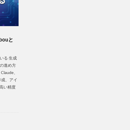
bouと
いる 生成
事の進め方
laude、
章作成、アイ
高い精度