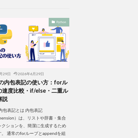
Python
6月29日
2026年6月29日
onの内包表記の使い方：forル
速度比較・if/else・二重ル
解説
nの内包表記とは 内包表記
ehension）は、リストや辞書・集合
レクションを、簡潔に生成するため
。 通常のforループとappendを組