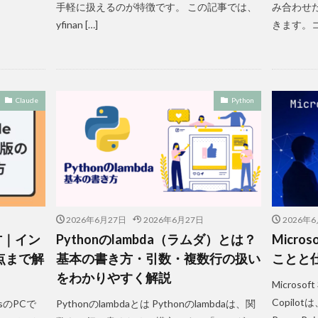
手軽に扱えるのが特徴です。 この記事では、
み合わせ
yfinan […]
きます。コ
Claude
Python
2026年6月27日
2026年6月27日
2026年
い方｜イン
Pythonのlambda（ラムダ）とは？
Micros
点まで解
基本の書き方・引数・複数行の扱い
ことと
をわかりやすく解説
Microsof
Copilot
sのPCで
Pythonのlambdaとは Pythonのlambdaは、関