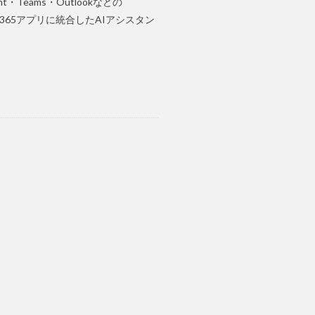
int・Teams・Outlookなどの
oft 365アプリに統合したAIアシスタン