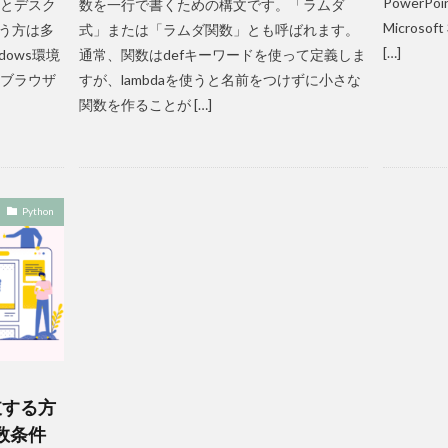
PowerPo
版とデスク
数を一行で書くための構文です。「ラムダ
Micros
う方は多
式」または「ラムダ関数」とも呼ばれます。
[…]
dows環境
通常、関数はdefキーワードを使って定義しま
。ブラウザ
すが、lambdaを使うと名前をつけずに小さな
関数を作ることが […]
Python
分岐する方
数条件