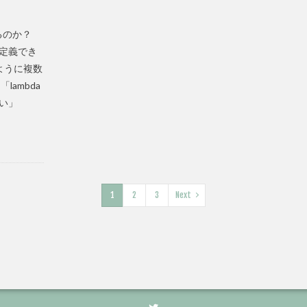
けるのか？
数を定義でき
ように複数
ambda
い」
1
2
3
Next