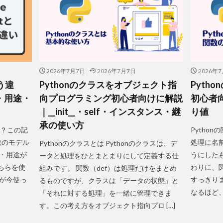
2026年7月7日
2026年7月7日
2026年
どう違
Pythonのクラスをオブジェクト指
Pyth
・用途・
向プログラミング初心者向けに解説
初心者
｜__init__・self・インスタンス・継
り値
承の使い方
い？この記
Pytho
数のモデル
処理に名
Pythonのクラスとは Pythonのクラスは、デ
・用途が
うにした
ータと処理をひとまとまりにして定義する仕
どちらを使
わりに、
組みです。 関数（def）は処理だけをまとめ
が今使っ
すっきり
るものですが、クラスは「データの状態」と
なるほど、
「それに対する処理」を一緒に管理できま
す。この考え方をオブジェクト指向プロ […]