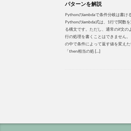
パターンを解説
Pythonのlambdaで条件分岐は書
Pythonのlambda式は、1行で関
る構文です。ただし、通常のif文の
行の処理を書くことはできません。 「l
の中で条件によって返す値を変えた
「then相当の処 […]