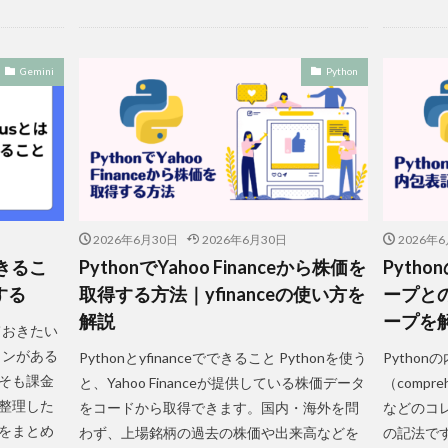
Gemini
Python
2026年6月30日
2026年6月30日
2026年
できるこ
PythonでYahoo Financeから株価を
Pyth
する
取得する方法｜yfinanceの使い方を
ープとの
解説
ープを
しておきたい
プランがある
Pythonとyfinanceでできること Pythonを使う
Pytho
そも課金
と、Yahoo Financeが提供している株価データ
（compr
整理した
をコードから取得できます。国内・海外を問
などのコ
をまとめ
わず、上場銘柄の過去の株価や出来高などを
の記法です