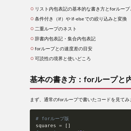
表記
の比
リスト内包表記の基本的な書き方とforルー
較
条件付き（if）や if-else での絞り込みと変換
3
二重ループのネスト
条件
付き
辞書内包表記・集合内包表記
の内
forループとの速度差の目安
包表
記
可読性の境界と使いどころ
（if）
4
基本の書き方：forループと
if-
else
を使
った
まず、通常のforループで書いたコードを見てみ
変換
（条
件に
# forループ版
応じ
squares 
=
[
]
て値