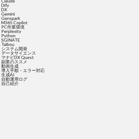
Claude
Dify
DX
Gemini
Genspark
M365 Copilot
PC作業環境
Perplexity
Python
SGINATE
Taibou
システム開発
データサイエンス
マナビDX Quest
副業のススメ
動画生成
導入手順・エラー対応
生成AI
自動運用ログ
自己紹介