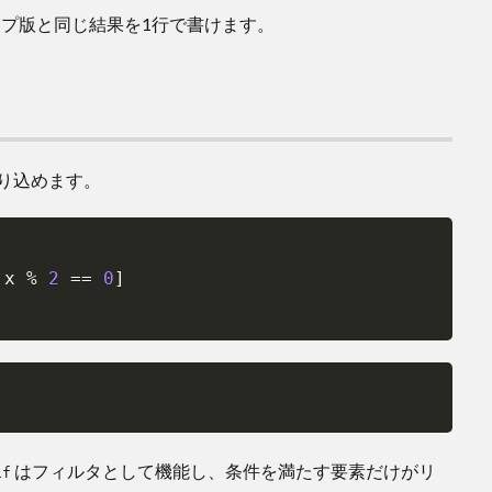
ープ版と同じ結果を1行で書けます。
り込めます。
Copy
 x 
%
2
==
0
]
Copy
はフィルタとして機能し、条件を満たす要素だけがリ
if