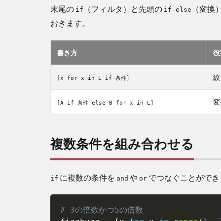
末尾の
の
（フィルタ）と先頭の
（変換
if
if-else
速
おきます。
度
比
較
書き方
役
9.1
絞
大量
[x for x in L if 条件]
デー
タの
変
[A if 条件 else B for x in L]
メモ
リに
注意
複数条件を組み合わせる
10
よく
ある
に複数の条件を
や
でつなぐことができ
if
and
or
ミス
と注
意点
# 3の倍数かつ5の倍数
10.1