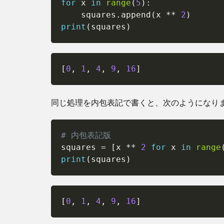
for
 x 
in
range
(
5
)
:
を切
    squares
.
append
(
x 
**
2
)
り替
え
print
(
squares
)
る）
5
複
[
0
, 
1
, 
4
, 
9
, 
16
]
数
条
件
同じ処理を内包表記で書くと、次のようになり
を
組
み
# 内包表記版
合
squares 
=
[
x 
**
2
for
 x 
in
range
わ
print
(
squares
)
せ
る
6
タ
[
0
, 
1
, 
4
, 
9
, 
16
]
プ
ル