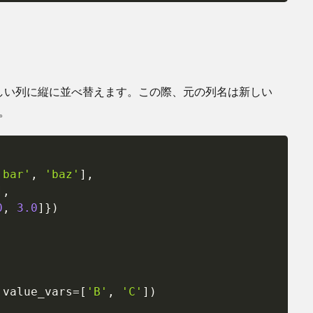
しい列に縦に並べ替えます。この際、元の列名は新しい
。
Copy
'bar'
,
'baz'
]
,
]
,
0
,
3.0
]
}
)
 value_vars
=
[
'B'
,
'C'
]
)