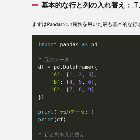
基本的な行と列の入れ替え：.T
入れ
替
え：.T
まずはPandasの
属性を用いた最も基本的な行
.T
属性
1.2
import
pivot
 pandas 
as
 pd

メソ
ッド
# 元のデータ
df 
=
 pd
.
DataFrame
(
{
1.3
'A'
:
[
1
,
2
,
3
]
,
melt
'B'
:
[
4
,
5
,
6
]
,
メソ
ッド
'C'
:
[
7
,
8
,
9
]
}
)
2
Stack
print
(
"元のデータ:"
)
メソ
print
(
df
)
ッド
2.1
# 行と列を入れ替え
Stack