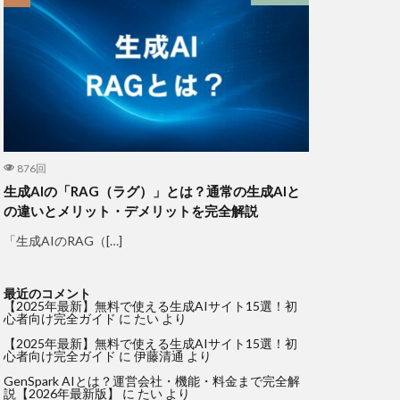
876回
生成AIの「RAG（ラグ）」とは？通常の生成AIと
の違いとメリット・デメリットを完全解説
「生成AIのRAG（[…]
最近のコメント
【2025年最新】無料で使える生成AIサイト15選！初
心者向け完全ガイド
に
たい
より
【2025年最新】無料で使える生成AIサイト15選！初
心者向け完全ガイド
に
伊藤清通
より
GenSpark AIとは？運営会社・機能・料金まで完全解
説【2026年最新版】
に
たい
より