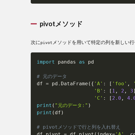
pivotメソッド
次に
メソッドを用いて特定の列を新しい行
pivot
import
 pandas 
as
 pd

# 元のデータ
df 
=
 pd
.
DataFrame
(
{
'A'
:
[
'foo'
,
'B'
:
[
1
,
2
,
3
'C'
:
[
2.0
,
4.
print
(
"元のデータ:"
)
print
(
df
)
# pivotメソッドで行と列を入れ替え
df_pivot 
=
 df
.
pivot
(
index
=
'A'
,
 c