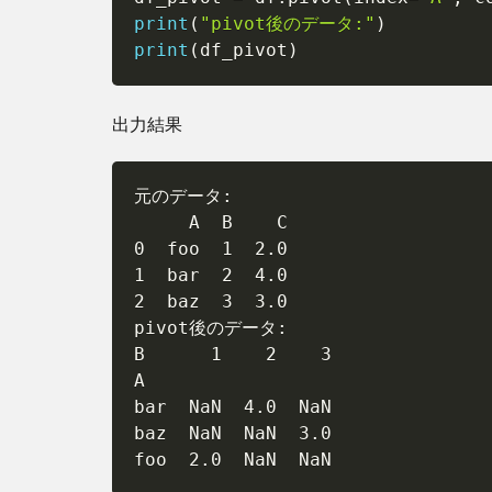
print
(
"pivot後のデータ:"
)
print
(
df_pivot
)
出力結果
元のデータ:

     A  B    C

0  foo  1  2.0

1  bar  2  4.0

2  baz  3  3.0

pivot後のデータ:

B      1    2    3

A                 

bar  NaN  4.0  NaN

baz  NaN  NaN  3.0

foo  2.0  NaN  NaN