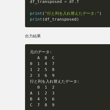
df_transposed 
=
 df
.
T

メソ
ッド
print
(
"行と列を入れ替えたデータ:"
)
の基
print
本
(
df_transposed
)
2.2
Stack
出力結果
メソ
ッド
で列
元のデータ:

名を
   A  B  C

行イ
0  1  4  7

ンデ
1  2  5  8

ック
スに
2  3  6  9

変換
行と列を入れ替えたデータ:

する
   0  1  2

方法
A  1  2  3

B  4  5  6

C  7  8  9