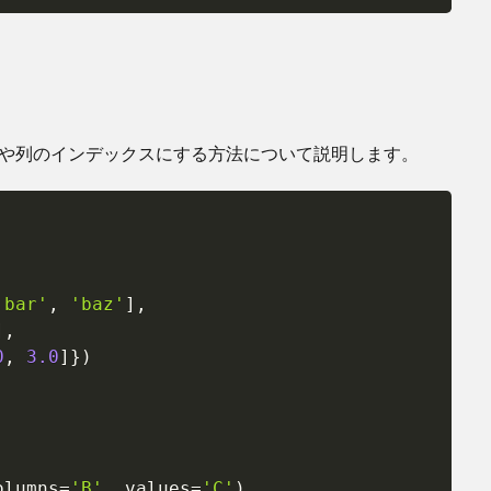
や列のインデックスにする方法について説明します。
Copy
'bar'
,
'baz'
]
,
]
,
0
,
3.0
]
}
)
olumns
=
'B'
,
 values
=
'C'
)