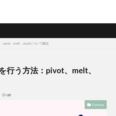
ivot、melt、stackについて解説
を行う方法：pivot、melt、
0件
Python