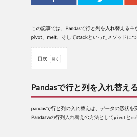
この記事では、Pandasで行と列を入れ替える主な
pivot、melt、そしてstackといったメソ
目次
1
Pandas
で行と
Pandasで行と列を入れ替え
列を入
れ替え
る方法
pandasで行と列の入れ替えは、データの形状
1.1
Pandaswの行列入れ替えの方法として
と
基本
pivot
me
的な
行と
列の