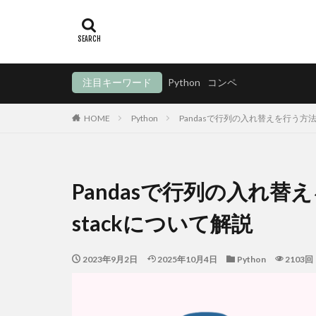
注目キーワード
Python
コンペ
HOME
Python
Pandasで行列の入れ替えを行う方法：p
Pandasで行列の入れ替え
stackについて解説
2023年9月2日
2025年10月4日
Python
2103回