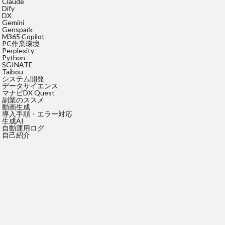
Claude
Dify
DX
Gemini
Genspark
M365 Copilot
PC作業環境
Perplexity
Python
SGINATE
Taibou
システム開発
データサイエンス
マナビDX Quest
副業のススメ
動画生成
導入手順・エラー対応
生成AI
自動運用ログ
自己紹介