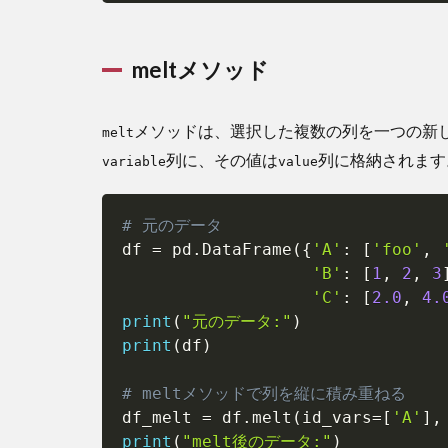
meltメソッド
メソッドは、選択した複数の列を一つの新
melt
列に、その値は
列に格納されます
variable
value
# 元のデータ
df 
=
 pd
.
DataFrame
(
{
'A'
:
[
'foo'
,
'B'
:
[
1
,
2
,
3
'C'
:
[
2.0
,
4.
print
(
"元のデータ:"
)
print
(
df
)
# meltメソッドで列を縦に積み重ねる
df_melt 
=
 df
.
melt
(
id_vars
=
[
'A'
]
,
print
(
"melt後のデータ:"
)