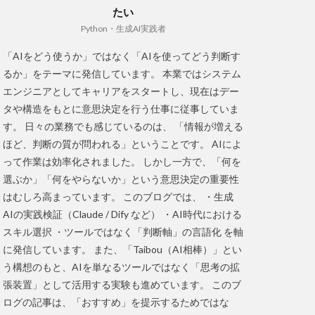
たい
Python・生成AI実践者
「AIをどう使うか」ではなく「AIを使ってどう判断す
るか」をテーマに発信しています。 本業ではシステム
エンジニアとしてキャリアをスタートし、現在はデー
タや構造をもとに意思決定を行う仕事に従事していま
す。 日々の業務でも感じているのは、 「情報が増える
ほど、判断の質が問われる」ということです。 AIによ
って作業は効率化されました。 しかし一方で、「何を
選ぶか」「何をやらないか」という意思決定の重要性
はむしろ高まっています。 このブログでは、 ・生成
AIの実践検証（Claude / Dify など） ・AI時代における
スキル選択 ・ツールではなく「判断軸」の言語化 を軸
に発信しています。 また、「Taibou（AI相棒）」とい
う構想のもと、AIを単なるツールではなく「思考の拡
張装置」として活用する実験も進めています。 このブ
ログの記事は、「おすすめ」を提示するためではな