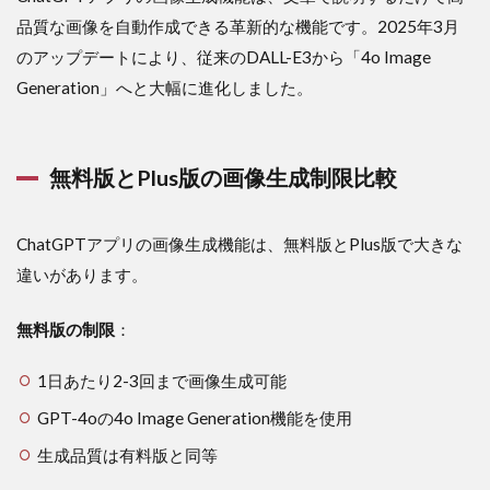
無料
品質な画像を自動作成できる革新的な機能です。2025年3月
版と
Plus
のアップデートにより、従来のDALL-E3から「4o Image
版の
Generation」へと大幅に進化しました。
画像
生成
制限
比較
無料版とPlus版の画像生成制限比較
1.2
2025年最
新アップデ
ChatGPTアプリの画像生成機能は、無料版とPlus版で大きな
ート：4o
違いがあります。
Image
Generation
搭載
無料版の制限
：
2
1日あたり2-3回まで画像生成可能
ChatGPT
アプリ
GPT-4oの4o Image Generation機能を使用
Plus版の
料金と制
生成品質は有料版と同等
限詳細