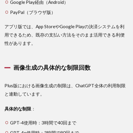
像
Google Play経由（Android）
生
成
PayPal（ブラウザ版）
を
使
アプリ版では、App StoreやGoogle Playの決済システムを利
う
メ
用できるため、既存の支払い方法をそのまま活用できる利便
リ
性があります。
ッ
ト
と
注
画像生成の具体的な制限回数
意
点
5.1
Plus版における画像生成の制限は、ChatGPT全体の利用制限
ビジ
と連動しています。
ネス
活用
のメ
具体的な制限
：
リッ
ト
GPT-4使用時：3時間で40回まで
5.2
GPT-4o使用時：3時間で80回まで