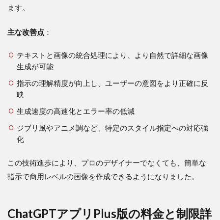
3.1
ます。
アプ
リの
主な改善点
：
ダウ
ンロ
テキストと画像の統合処理により、より自然で詳細な画像
ード
から
生成が可能
設定
指示の理解精度が向上し、ユーザーの意図をより正確に反
まで
映
3.2
実際
生成速度の高速化とエラー率の低減
の画
ジブリ風やアニメ調など、特定のスタイル指定への対応強
像生
成手
化
順と
コツ
この技術進歩により、プロのデザイナーでなくても、簡単な
4
指示で商用レベルの画像を作成できるようになりました。
ChatGPT
アプリの
画像生成
ChatGPTアプリPlus版の料金と制限詳
を無料で