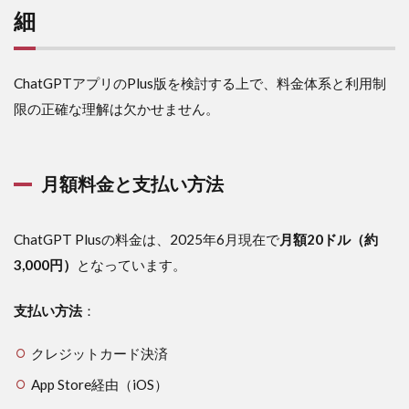
試す3つ
細
の方法
4.1
無料
ChatGPTアプリのPlus版を検討する上で、料金体系と利用制
版の
活用
限の正確な理解は欠かせません。
方法
4.2
Microsoft
月額料金と支払い方法
Copilotの
活用
4.3
ChatGPT Plusの料金は、2025年6月現在で
月額20ドル（約
Microsoft
3,000円）
となっています。
Designer
の利用
支払い方法
：
5
Plus
クレジットカード決済
版
で
App Store経由（iOS）
画