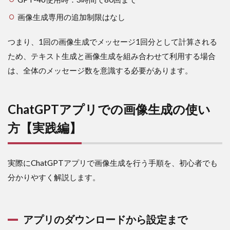
著作
権と
画像生成専用の追加制限はなし
商用
利用
つまり、1回の画像生成でメッセージ1回分として計算される
の注
意点
ため、テキスト生成と画像生成を組み合わせて利用する場合
6
は、全体のメッセージ数を意識する必要があります。
ま
と
め
ChatGPTアプリでの画像生成の使い
方【実践編】
実際にChatGPTアプリで画像生成を行う手順を、初心者でも
分かりやすく解説します。
アプリのダウンロードから設定まで