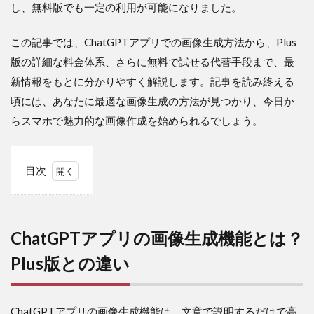
し、無料版でも一定の利用が可能になりました。
この記事では、ChatGPTアプリでの画像生成方法から、Plus
版の詳細な料金体系、さらに無料で試せる代替手段まで、最
新情報をもとに分かりやすく解説します。記事を読み終える
頃には、あなたに最適な画像生成の方法が見つかり、今日か
らスマホで魅力的な画像作成を始められるでしょう。
目次
1
ChatGPT
アプリの
画像生成
ChatGPTアプリの画像生成機能とは？
機能と
は？Plus
Plus版との違い
版との違
い
1.1
ChatGPTアプリの画像生成機能は、文章で説明するだけで高