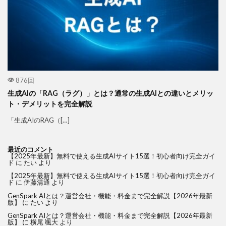
876回
生成AIの「RAG（ラグ）」とは？通常の生成AIとの違いとメリッ
ト・デメリットを完全解説
「生成AIのRAG（[…]
最近のコメント
【2025年最新】無料で使える生成AIサイト15選！初心者向け完全ガイ
ド
に
たい
より
【2025年最新】無料で使える生成AIサイト15選！初心者向け完全ガイ
ド
に
伊藤清通
より
GenSpark AIとは？運営会社・機能・料金まで完全解説【2026年最新
版】
に
たい
より
GenSpark AIとは？運営会社・機能・料金まで完全解説【2026年最新
版】
に
横尾 颯大
より