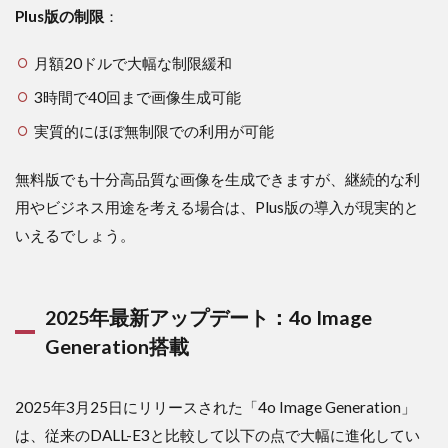
2.1
Plus版の制限
：
月額
料金
月額20ドルで大幅な制限緩和
と支
払い
3時間で40回まで画像生成可能
方法
実質的にほぼ無制限での利用が可能
2.2
画像
無料版でも十分高品質な画像を生成できますが、継続的な利
生成
の具
用やビジネス用途を考える場合は、Plus版の導入が現実的と
体的
いえるでしょう。
な制
限回
数
3
2025年最新アップデート：4o Image
ChatGPT
Generation搭載
アプリで
の画像生
成の使い
2025年3月25日にリリースされた「4o Image Generation」
方【実践
編】
は、従来のDALL-E3と比較して以下の点で大幅に進化してい