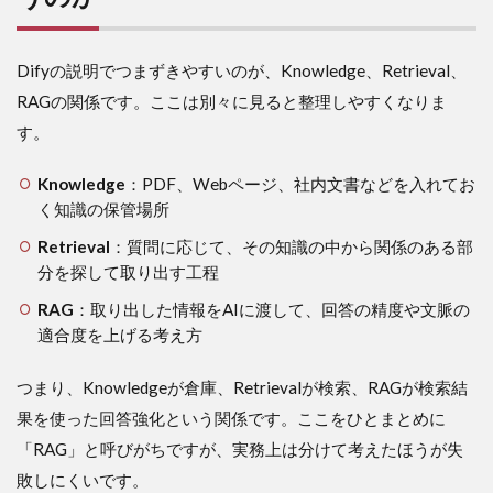
Workflow
と
Chatflow
Difyの説明でつまずきやすいのが、Knowledge、Retrieval、
のどちら
から始め
RAGの関係です。ここは別々に見ると整理しやすくなりま
るべきで
す。
すか？
9.4
Knowledge
：PDF、Webページ、社内文書などを入れてお
Difyと
く知識の保管場所
ChatGPT
はどちら
Retrieval
：質問に応じて、その知識の中から関係のある部
を使うべ
分を探して取り出す工程
きです
か？
RAG
：取り出した情報をAIに渡して、回答の精度や文脈の
適合度を上げる考え方
10
まと
め
つまり、Knowledgeが倉庫、Retrievalが検索、RAGが検索結
果を使った回答強化という関係です。ここをひとまとめに
「RAG」と呼びがちですが、実務上は分けて考えたほうが失
敗しにくいです。