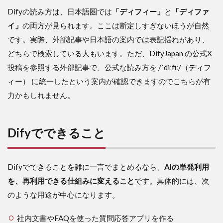
はどう整
理すると
Difyの読み方は、日本語圏では
「ディフィー」
と
「ディファ
わかりや
イ」
の両方が見られます。ここは断定しすぎないほうが自然
すいか
です。実際、外部記事や日本語の案内では表記揺れがあり、
7
どちらで検索している人もいます。ただ、DifyJapan の公式X
Dify
が向
投稿を参照する外部記事で、公式な読み方を /ˈdiːfiː/（ディフ
いて
ィー） に統一したという案内が確認できますのでこちらが有
いる
力かもしれません。
人・
向か
ない
人
Difyでできること
8
よ
く
Difyでできることを雑に一言でまとめるなら、
AIの単発利用
あ
る
を、再利用できる仕組みに変えること
です。具体的には、次
誤
のような用途が中心になります。
解
9
社内文書やFAQを使った質問応答アプリを作る