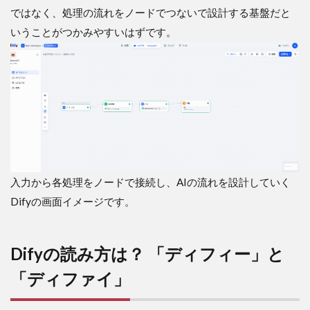
ではなく、処理の流れをノードでつないで設計する基盤だと
Dify
で
いうことがつかみやすいはずです。
で
き
る
こ
と
4
Knowledge
/ Retrieval
/ RAG はど
う違うのか
入力から各処理をノードで接続し、AIの流れを設計していく
5
Difyの画面イメージです。
Workflow
と
Chatflow
の違い
Difyの読み方は？ 「ディフィー」と
6
Dify
「ディファイ」
と
ChatGPT