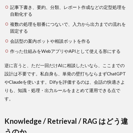
FAQ
記事下書き、要約、分類、レポート作成などの定型処理を
9.1
自動化する
Dify
はノ
複数の処理を順番につないで、入力から出力までの流れを
ーコ
固定する
ード
ツー
会話型の案内ボットや相談ボットを作る
ルで
作った仕組みをWebアプリやAPIとして使える形にする
す
か？
逆に言うと、ただ一回だけAIに相談したいなら、ここまでの
9.2
設計は不要です。私自身も、単発の壁打ちならまずChatGPT
Dify
は
やClaudeを使います。Difyを評価するのは、会話の快適さよ
RAG
りも、知識・処理・出力ルールをまとめて運用できる点で
専用
ツー
す。
ルで
す
か？
Knowledge / Retrieval / RAG はどう違
9.3
最
初は
うのか