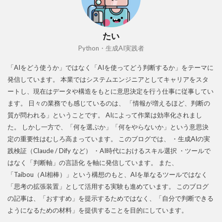
たい
Python・生成AI実践者
「AIをどう使うか」ではなく「AIを使ってどう判断するか」をテーマに
発信しています。 本業ではシステムエンジニアとしてキャリアをスタ
ートし、現在はデータや構造をもとに意思決定を行う仕事に従事してい
ます。 日々の業務でも感じているのは、 「情報が増えるほど、判断の
質が問われる」ということです。 AIによって作業は効率化されまし
た。 しかし一方で、「何を選ぶか」「何をやらないか」という意思決
定の重要性はむしろ高まっています。 このブログでは、 ・生成AIの実
践検証（Claude / Dify など） ・AI時代におけるスキル選択 ・ツールで
はなく「判断軸」の言語化 を軸に発信しています。 また、
「Taibou（AI相棒）」という構想のもと、AIを単なるツールではなく
「思考の拡張装置」として活用する実験も進めています。 このブログ
の記事は、「おすすめ」を提示するためではなく、「自分で判断できる
ようになるための材料」を提供することを目的にしています。