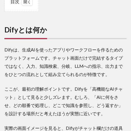
目次
1
Dify
と
は
Difyとは何か
何
か
2
Difyは、生成AIを使ったアプリやワークフローを作るための
Dify
プラットフォームです。チャット画面だけで完結するタイプ
の読
み方
ではなく、入力、知識検索、分岐、LLMへの指示、出力まで
は？
をひとつの流れとして組み立てられるのが特徴です。
「デ
ィフ
ィ
ここが、最初の理解ポイントです。Difyを「高機能なAIチャ
ー」
ット」として見ると少しズレます。むしろ、「AIに何をさ
と
「デ
せ、どの順番で処理し、どこで知識を参照し、どう返すか」
ィフ
を設計する場所だと考えたほうが実態に近いです。
ァ
イ」
実際の画面イメージを見ると、Difyがチャット欄だけの道具
3