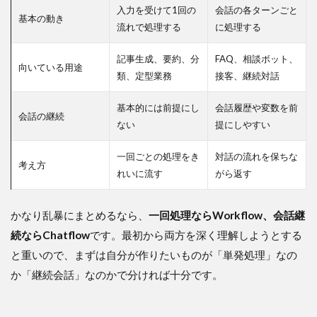
入力を受けて1回の
会話の各ターンごと
基本の動き
流れで処理する
に処理する
記事生成、要約、分
FAQ、相談ボット、
向いている用途
類、定型業務
接客、継続対話
基本的には前提にし
会話履歴や変数を前
会話の継続
ない
提にしやすい
一回ごとの処理をき
対話の流れを保ちな
考え方
れいに流す
がら返す
かなり乱暴にまとめるなら、
一回処理ならWorkflow、会話継
続ならChatflow
です。最初から両方を深く理解しようとする
と重いので、まずは自分が作りたいものが「単発処理」なの
か「継続会話」なのかで分ければ十分です。