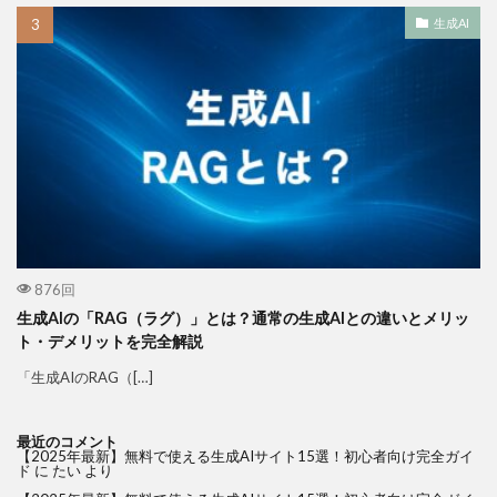
生成AI
876回
生成AIの「RAG（ラグ）」とは？通常の生成AIとの違いとメリッ
ト・デメリットを完全解説
「生成AIのRAG（[…]
最近のコメント
【2025年最新】無料で使える生成AIサイト15選！初心者向け完全ガイ
ド
に
たい
より