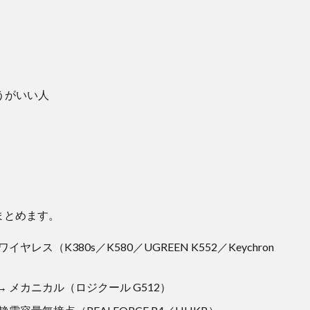
うがいい人
まとめます。
イヤレス（K380s／K580／UGREEN K552／Keychron
→ メカニカル（ロジクール G512）