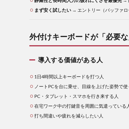
静粛性と長時間入力の疲れにくさを最優先
→ 
価値
まず安く試したい
→ エントリー（バッファロー 
があ
る人
2.2
外付けキーボードが「必要な
急が
なく
てよ
い人
導入する価値がある人
3
外
付
1日4時間以上キーボードを打つ人
け
ノートPCを台に乗せ、目線を上げた姿勢で使
キ
ー
PC・タブレット・スマホを行き来する人
ボ
在宅ワーク中の打鍵音を周囲に気遣っている
ー
ド
打ち間違いや疲れを減らしたい人
を
選