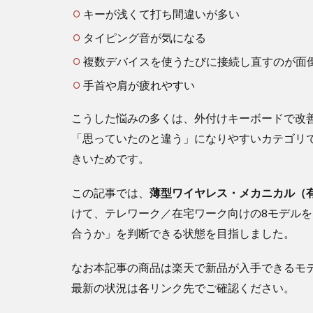
な
キーが浅くて打ち間違いが多い
ら、
タイピング音が気になる
外付
けキ
複数デバイスを使うたびに接続し直すのが面
ーボ
ード
手首や肩が疲れやすい
は有
効な
こうした悩みの多くは、外付けキーボードで改
選択
「思っていたのと違う」になりやすいカテゴリ
肢で
す
きいためです。
1.1
この記事では、
薄型ワイヤレス・メカニカル（
この
記事
けて、テレワーク／在宅ワーク向けの8モデル
を読
合うか」を判断できる状態を目指しました。
むと
わか
なお本記事の商品は楽天で新品が入手できるモ
るこ
と
最新の状況は各リンク先でご確認ください。
1.2