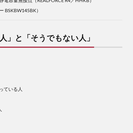
静電容量無接点（REALFORCE R4／HHKB）
BSKBW145BK）
人」と「そうでもない人」
っている人
人