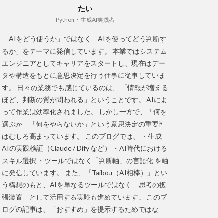
たい
Python・生成AI実践者
「AIをどう使うか」ではなく「AIを使ってどう判断す
るか」をテーマに発信しています。 本業ではシステム
エンジニアとしてキャリアをスタートし、現在はデー
タや構造をもとに意思決定を行う仕事に従事していま
す。 日々の業務でも感じているのは、 「情報が増える
ほど、判断の質が問われる」ということです。 AIによ
って作業は効率化されました。 しかし一方で、「何を
選ぶか」「何をやらないか」という意思決定の重要性
はむしろ高まっています。 このブログでは、 ・生成
AIの実践検証（Claude / Dify など） ・AI時代における
スキル選択 ・ツールではなく「判断軸」の言語化 を軸
に発信しています。 また、「Taibou（AI相棒）」とい
う構想のもと、AIを単なるツールではなく「思考の拡
張装置」として活用する実験も進めています。 このブ
ログの記事は、「おすすめ」を提示するためではな