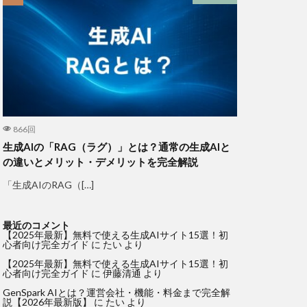
866回
生成AIの「RAG（ラグ）」とは？通常の生成AIと
の違いとメリット・デメリットを完全解説
「生成AIのRAG（[…]
最近のコメント
【2025年最新】無料で使える生成AIサイト15選！初
心者向け完全ガイド
に
たい
より
【2025年最新】無料で使える生成AIサイト15選！初
心者向け完全ガイド
に
伊藤清通
より
GenSpark AIとは？運営会社・機能・料金まで完全解
説【2026年最新版】
に
たい
より