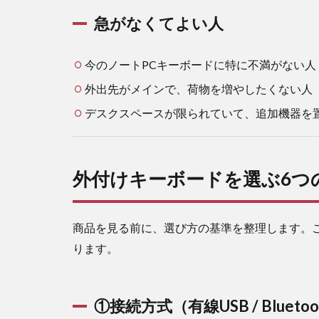
ぶ6
つ
急がなくてよい人
の
比
較
今のノートPCキーボードに特に不満がない人
軸
外出先がメインで、荷物を増やしたくない人
3.1
①
デスクスペースが限られていて、追加機器を
接続方式
（有線
USB /
Bluetooth
外付けキーボードを選ぶ6つ
/ 2.4GHz
無線）
3.2
商品を見る前に、選び方の基準を整理します。
②キ
ります。
ース
イッ
チの
種類
①接続方式（有線USB / Bluetoot
3.3