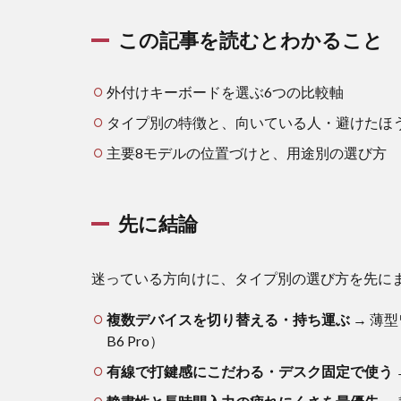
先に
結論
この記事を読むとわかること
2
外付
外付けキーボードを選ぶ6つの比較軸
けキ
タイプ別の特徴と、向いている人・避けたほ
ーボ
ード
主要8モデルの位置づけと、用途別の選び方
が
「必
要な
人」
先に結論
と
「そ
うで
迷っている方向けに、タイプ別の選び方を先に
もな
い
複数デバイスを切り替える・持ち運ぶ
→ 薄型ワ
人」
B6 Pro）
2.1
有線で打鍵感にこだわる・デスク固定で使う
導入
する