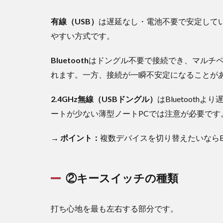
③テ
有線（USB）
は遅延なし・電池不要で安定して
ンキ
ーの
やすい方式です。
有無
とキ
Bluetooth
はドングル不要で接続でき、マルチペ
ー配
れます。一方、接続が一瞬不安定になることが
列
3.4
2.4GHz無線（USBドングル）
はBluetoot
④対
ートが少ない薄型ノートPCでは注意が必要です
応
OS・
マル
→ ポイント：
複数デバイスを切り替えたいならBl
チデ
バイ
ス接
②キースイッチの種類
続台
数
3.5
打ち心地を最も左右する部分です。
⑤バ