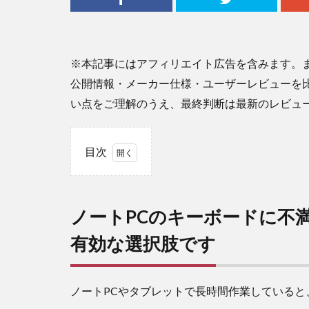
※本記事にはアフィリエイト広告を含みます。
公開情報・メーカー仕様・ユーザーレビューを
い点をご理解のうえ、最終判断は最新のレビュ
目次
1
ノー
ト
ノートPCのキーボードに不
PC
のキ
有効な選択肢です
ーボ
ード
に不
満が
ノートPCやタブレットで長時間作業していると
ある