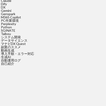
Claude
Dify
DX
Gemini
Genspark
M365 Copilot
PC作業環境
Perplexity
Python
SGINATE
Taibou
システム開発
データサイエンス
マナビDX Quest
副業のススメ
動画生成
導入手順・エラー対応
生成AI
自動運用ログ
自己紹介