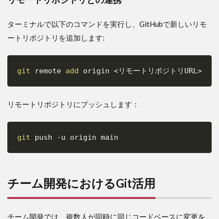
を促
進す
ターミナルで以下のコマンドを実行し、GitHubで新しいリモ
るGit
の運
ートリポジトリを追加します:
用方
法
git
 remote 
add
 origin 
<
リモートリポジトリURL
>
Copy
リモートリポジトリにプッシュします：
git
 push 
-u
Copy
チーム開発におけるGit活用
チーム開発では、複数人が同時に同じコードベースに変更を