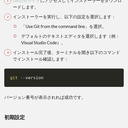
Git公式サイト
にアクセスしてインストーラーをダウンロ
ルの追
ードします。
加とコ
ミット
インストーラーを実行し、以下の設定を選択します：
2.2.3
「Use Git from the command line」を選択。
リモー
トリポ
デフォルトのテキストエディタを選択します（例：
ジトリ
Visual Studio Code）。
との連
携
インストール完了後、ターミナルを開き以下のコマンド
でインストール確認します：
3
チ
ー
ム
git
--version
Copy
開
発
に
バージョン番号が表示されれば成功です。
お
け
る
Git
初期設定
活
用