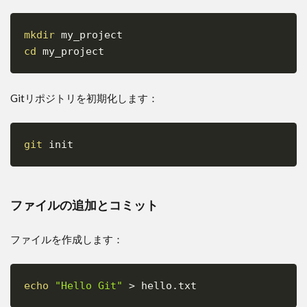
コンフ
リクト
の発生
mkdir
Copy
理由
cd
3.2.2
コンフ
リクト
Gitリポジトリを初期化します：
の解消
手順
git
3.3
Copy
代表
的な
ブラ
ンチ
ファイルの追加とコミット
戦略
3.3.1
ファイルを作成します：
Gitフロ
ー（Git
Flow）
echo
"Hello Git"
>
 hello.txt
Copy
3.3.2