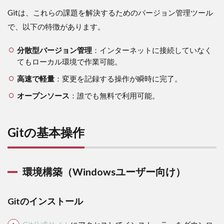
け）
Gitは、これらの課題を解決するためのバージョン管理ツール
2.1.1
で、以下の特徴があります。
Gitのイ
ンスト
分散型バージョン管理
：インターネットに接続していなく
ール
てもローカル環境で作業可能。
2.1.2
高速で軽量
：変更を記録する操作が瞬時に完了。
初期設
定
オープンソース
：誰でも無料で利用可能。
2.2
Gitの
基本
Gitの基本操作
操作
2.2.1
ローカ
環境構築（Windowsユーザー向け）
ルリポ
ジトリ
の作成
Gitのインストール
2.2.2
ファイ