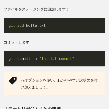
GitHubフ
ロー
ファイルをステージングに追加します：
（GitHub
Flow）
3.3.3
git
add
 hello.txt
Copy
GitLabフ
ロー
（GitLab
コミットします：
Flow）
3.4
ブラ
git
 commit 
-m
"Initial commit"
ンチ
Copy
戦略
の選
択ポ
イン
オプションを使い、わかりやすい説明文を付
-m
ト
け加えましょう。
3.5
チー
ムの
協力
リモートリポジトリとの連携