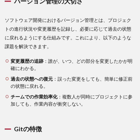
バージョン管理の大切さ
1.1
バー
ジョ
ソフトウェア開発におけるバージョン管理とは、プロジェク
ン管
理の
トの進行状況や変更履歴を記録し、必要に応じて過去の状態
大切
に戻れるようにする仕組みです。これにより、以下のような
さ
課題を解決できます。
1.2
Gitの
変更履歴の追跡
：誰が、いつ、どの部分を変更したかが明
特徴
確にわかる。
2
Git
過去の状態への復元
：誤った変更をしても、簡単に修正前
の
の状態に戻れる。
基
本
チームでの作業効率化
：複数人が同時にプロジェクトに参
操
加しても、作業内容が衝突しない。
作
2.1
環境
構築
Gitの特徴
（Windows
ユーザー向