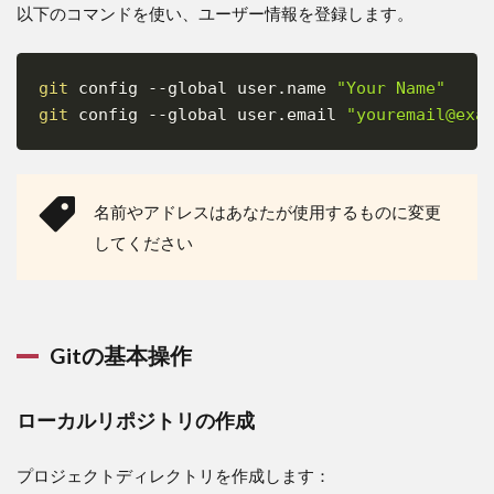
以下のコマンドを使い、ユーザー情報を登録します。
3.1
ブラ
ンチ
git
 config 
--global
 user.name 
"Your Name"
運用
Copy
git
 config 
--global
 user.email 
"youremail@exa
3.1.1
ブラン
チの重
要性
名前やアドレスはあなたが使用するものに変更
3.1.2
してください
ブラン
チ運用
の流れ
3.2
Gitの基本操作
コン
フリ
クト
ローカルリポジトリの作成
の解
消
プロジェクトディレクトリを作成します：
3.2.1