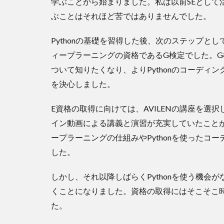
学ぶことから始まりました。私は以前SEとして
こ
ぶことはそれほど苦ではありませんでした。
れ
か
ら
Pythonの基礎を習得した後、次のステップ
の
ィープラーニングの資格であるG検定でした。
方
ついて知りたくなり、よりPythonのコーディ
針
と
を決心しました。
目
標
E資格の取得に向けては、AVILENの講座を
6
イン動画による講義と演習が充実していたこと
情
ープラーニングの仕組みやPythonを使ったコ
報
した。
交
換
の
しかし、それ以降しばらくPythonを使う機
お
くことになりました。資格の取得にはそこそこ
誘
い
た。