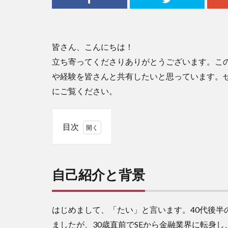
皆さん、こんにちは！
立ち寄ってくださりありがとうございます。こ
や経験を皆さんと共有したいと思っています。
にご覧ください。
目次
1
自
己
自己紹介と背景
紹
介
と
背
はじめまして、「たい」と言います。40代後半の
景
ましたが、30歳直前でSEから金融業界に転身