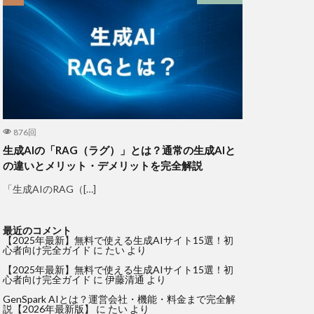
876回
生成AIの「RAG（ラグ）」とは？通常の生成AIと
の違いとメリット・デメリットを完全解説
「生成AIのRAG（[…]
最近のコメント
【2025年最新】無料で使える生成AIサイト15選！初
心者向け完全ガイド
に
たい
より
【2025年最新】無料で使える生成AIサイト15選！初
心者向け完全ガイド
に
伊藤清通
より
GenSpark AIとは？運営会社・機能・料金まで完全解
説【2026年最新版】
に
たい
より