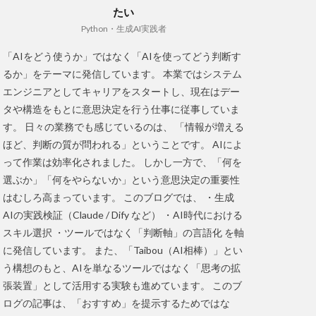
たい
Python・生成AI実践者
「AIをどう使うか」ではなく「AIを使ってどう判断す
るか」をテーマに発信しています。 本業ではシステム
エンジニアとしてキャリアをスタートし、現在はデー
タや構造をもとに意思決定を行う仕事に従事していま
す。 日々の業務でも感じているのは、 「情報が増える
ほど、判断の質が問われる」ということです。 AIによ
って作業は効率化されました。 しかし一方で、「何を
選ぶか」「何をやらないか」という意思決定の重要性
はむしろ高まっています。 このブログでは、 ・生成
AIの実践検証（Claude / Dify など） ・AI時代における
スキル選択 ・ツールではなく「判断軸」の言語化 を軸
に発信しています。 また、「Taibou（AI相棒）」とい
う構想のもと、AIを単なるツールではなく「思考の拡
張装置」として活用する実験も進めています。 このブ
ログの記事は、「おすすめ」を提示するためではな