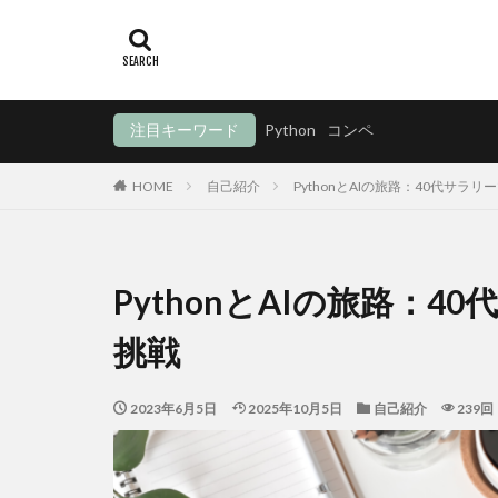
注目キーワード
Python
コンペ
HOME
自己紹介
PythonとAIの旅路：40代サラ
PythonとAIの旅路：
挑戦
2023年6月5日
2025年10月5日
自己紹介
239回