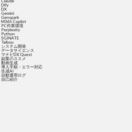
Claude
Dify
DX
Gemini
Genspark
M365 Copilot
PC作業環境
Perplexity
Python
SGINATE
Taibou
システム開発
データサイエンス
マナビDX Quest
副業のススメ
動画生成
導入手順・エラー対応
生成AI
自動運用ログ
自己紹介