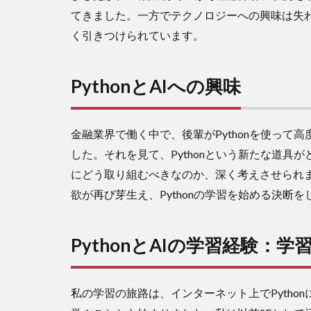
2
てきました。一方でテクノロジーへの興味は失わ
Python
く引きつけられています。
とAIへ
の興味
3
PythonとAIへの興味
Python
とAIの
学習経
金融業界で働く中で、後輩がPythonを使っ
験：学
した。それを見て、Pythonという新たな道
習開始
から資
にどう取り組むべきなのか、深く考えさせられ
格取得
欲が再び芽生え、Pythonの学習を始める決断を
まで
4
SIGNATE
PythonとAIの学習経験：
のデータ
コンペへ
の参加
私の学習の旅路は、インターネット上でPyth
5