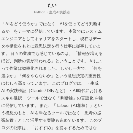
たい
Python・生成AI実践者
「AIをどう使うか」ではなく「AIを使ってどう判断す
るか」をテーマに発信しています。 本業ではシステム
エンジニアとしてキャリアをスタートし、現在はデー
タや構造をもとに意思決定を行う仕事に従事していま
す。 日々の業務でも感じているのは、 「情報が増える
ほど、判断の質が問われる」ということです。 AIによ
って作業は効率化されました。 しかし一方で、「何を
選ぶか」「何をやらないか」という意思決定の重要性
はむしろ高まっています。 このブログでは、 ・生成
AIの実践検証（Claude / Dify など） ・AI時代における
スキル選択 ・ツールではなく「判断軸」の言語化 を軸
に発信しています。 また、「Taibou（AI相棒）」とい
う構想のもと、AIを単なるツールではなく「思考の拡
張装置」として活用する実験も進めています。 このブ
ログの記事は、「おすすめ」を提示するためではな