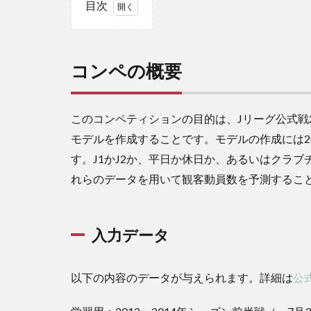
目次
1
コ
ン
コンペの概要
ペ
の
概
要
このコンペティションの目的は、Jリーグ公式戦
モデルを作成することです。モデルの作成には20
1.1
入力
す。J1かJ2か、平日か休日か、あるいはクラ
デー
れらのデータを用いて観客動員数を予測するこ
タ
2
デ
入力データ
ー
タ
の
以下の内容のデータが与えられます。詳細は
公
読
み