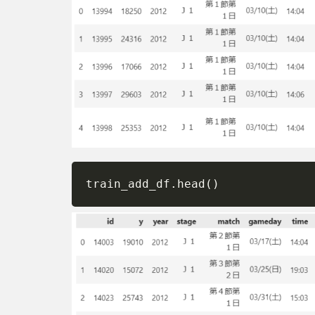
特徴
量の
分割
とデ
ータ
変換
3.2
デー
タ形
式の
修正
train_add_df
.
head
(
)
3.3
欠損
値の
確認
と処
理
3.4
説明