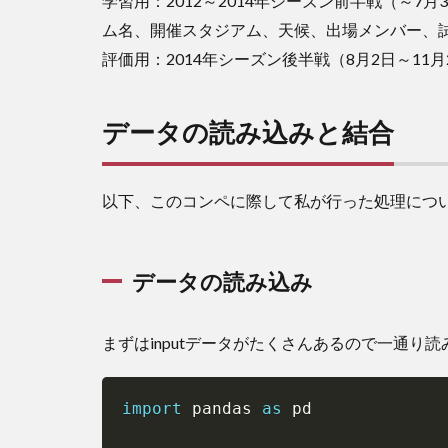
学習用：2012～2014年シーズン前半戦（～7月
込
み
ム名、開催スタジアム、天候、出場メンバー、
と
評価用：2014年シーズン後半戦（8月2日～11月
結
合
2.1
データの読み込みと結合
デー
タの
読み
以下、このコンペに際して私が行った処理につ
込み
2.2
デー
データの読み込み
タの
概要
把握
まずはinputデータがたくさんあるので一通り
2.3
デー
タの
import
 pandas 
as
 pd

結合