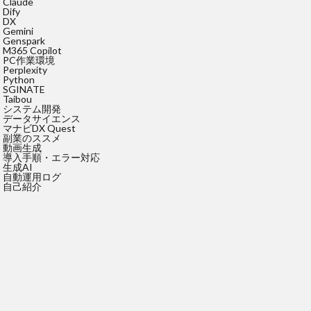
Claude
Dify
DX
Gemini
Genspark
M365 Copilot
PC作業環境
Perplexity
Python
SGINATE
Taibou
システム開発
データサイエンス
マナビDX Quest
副業のススメ
動画生成
導入手順・エラー対応
生成AI
自動運用ログ
自己紹介