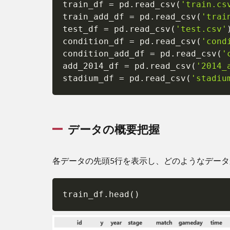
train_df 
=
 pd
.
read_csv
(
'train.cs
2.4
train_add_df 
=
 pd
.
read_csv
(
'trai
不要
test_df 
=
 pd
.
read_csv
(
'test.csv'
カラ
ムの
condition_df 
=
 pd
.
read_csv
(
'cond
削除
condition_add_df 
=
 pd
.
read_csv
(
'
add_2014_df 
=
 pd
.
read_csv
(
'2014_
3
stadium_df 
=
 pd
.
read_csv
(
'stadiu
特
徴
量
の
理
データの概要把握
解
と
デ
各データの先頭5行を表示し、どのようなデー
ー
タ
前
train_df
.
head
(
)
処
理
3.1