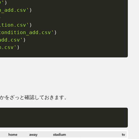
v'
)
n_add.csv'
)
)
ition.csv'
)
condition_add.csv'
)
add.csv'
)
m.csv'
)
タかをざっと確認しておきます。
Copy