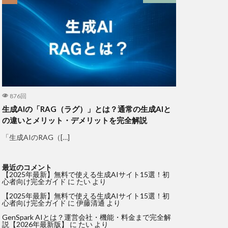
876回
生成AIの「RAG（ラグ）」とは？通常の生成AIと
の違いとメリット・デメリットを完全解説
「生成AIのRAG（[…]
最近のコメント
【2025年最新】無料で使える生成AIサイト15選！初
心者向け完全ガイド
に
たい
より
【2025年最新】無料で使える生成AIサイト15選！初
心者向け完全ガイド
に
伊藤清通
より
GenSpark AIとは？運営会社・機能・料金まで完全解
説【2026年最新版】
に
たい
より