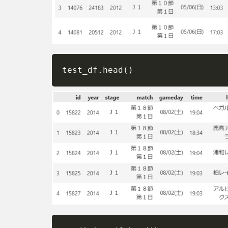
変数
の内
容の
確認
と表
記揺
test_df
.
head
(
)
れの
調整
4
基
本
統
計
量
の
把
握
4.1
基本