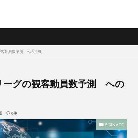
グの観客動員数予測 への挑戦
】Jリーグの観客動員数予測 への
回
0件
SGINATE