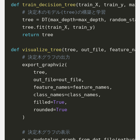
def
train_decision_tree
(
train_X
,
 train_y
,
 max
# 決定木のモデル(tree)の構築と学習
    tree 
=
 DT
(
max_depth
=
max_depth
,
 random_sta
    tree
.
fit
(
train_X
,
 train_y
)
return
 tree

def
visualize_tree
(
tree
,
 out_file
,
 feature_na
# 決定木グラフの出力
    export_graphviz
(
        tree
,
        out_file
=
out_file
,
        feature_names
=
feature_names
,
        class_names
=
class_names
,
        filled
=
True
,
        rounded
=
True
)
# 決定木グラフの表示
    g 
=
 pydotplus
.
graph_from_dot_file
(
path
=
ou