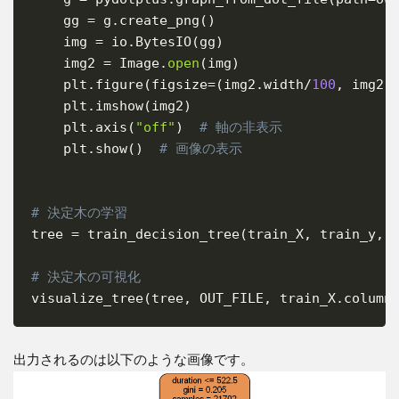
    gg 
=
 g
.
create_png
(
)
    img 
=
 io
.
BytesIO
(
gg
)
    img2 
=
 Image
.
open
(
img
)
    plt
.
figure
(
figsize
=
(
img2
.
width
/
100
,
 img2
.
    plt
.
imshow
(
img2
)
    plt
.
axis
(
"off"
)
# 軸の非表示
    plt
.
show
(
)
# 画像の表示
# 決定木の学習
tree 
=
 train_decision_tree
(
train_X
,
 train_y
,
 
# 決定木の可視化
visualize_tree
(
tree
,
 OUT_FILE
,
 train_X
.
column
出力されるのは以下のような画像です。