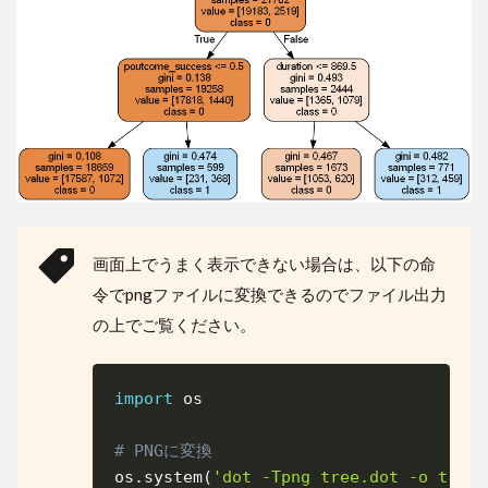
画面上でうまく表示できない場合は、以下の命
令でpngファイルに変換できるのでファイル出力
の上でご覧ください。
import
 os

Copy
# PNGに変換
os
.
system
(
'dot -Tpng tree.dot -o tree.