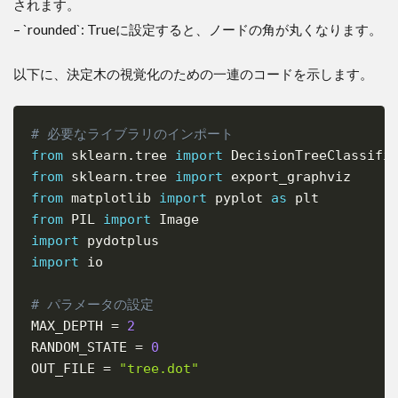
されます。
– `rounded`: Trueに設定すると、ノードの角が丸くなります。
以下に、決定木の視覚化のための一連のコードを示します。
# 必要なライブラリのインポート
Copy
from
 sklearn
.
tree 
import
 DecisionTreeClassifi
from
 sklearn
.
tree 
import
from
 matplotlib 
import
 pyplot 
as
from
 PIL 
import
import
import
 io

# パラメータの設定
MAX_DEPTH 
=
2
RANDOM_STATE 
=
0
OUT_FILE 
=
"tree.dot"