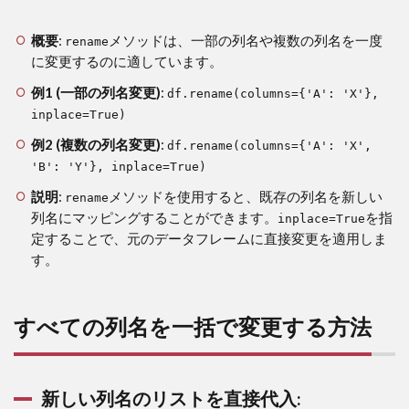
rename
メソッ
概要
:
メソッドは、一部の列名や複数の列名を一度
rename
ドを使
に変更するのに適しています。
用した
方法:
例1 (一部の列名変更)
:
df.rename(columns={'A': 'X'},
inplace=True)
2
す
例2 (複数の列名変更)
:
df.rename(columns={'A': 'X',
べ
'B': 'Y'}, inplace=True)
て
の
説明
:
メソッドを使用すると、既存の列名を新しい
rename
列
列名にマッピングすることができます。
を指
inplace=True
名
定することで、元のデータフレームに直接変更を適用しま
を
一
す。
括
で
変
すべての列名を一括で変更する方法
更
す
る
方
新しい列名のリストを直接代入:
法