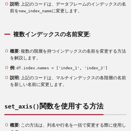
デッ
説明
: 上記のコードは、データフレームのインデックスの名
クス
前を
に変更します。
new_index_name
名の
変更:
3.2
複数インデックスの名前変更:
複数
イン
デッ
概要
: 複数の階層を持つインデックスの名前を変更する方法
クス
の名
を解説します。
前変
例
:
更:
df.index.names = ['index_1', 'index_2']
説明
: 上記のコードは、マルチインデックスの各階層の名前
4
を新しい名前に変更します。
set_axis()
関数を使
用する方
法
関数を使用する方法
set_axis()
概要
: この方法は、列名や行名を一括で変更する際に使用し