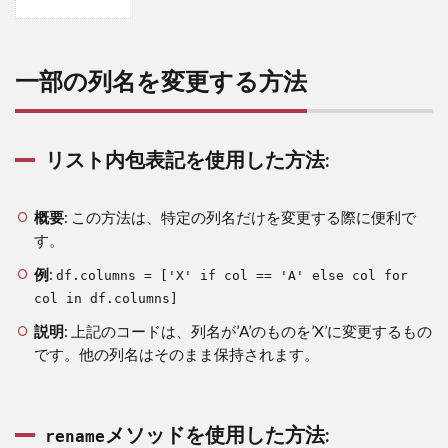
1
一
部
の
一部の列名を変更する方法
列
名
を
変
リスト内包表記を使用した方法:
更
す
る
概要
: この方法は、特定の列名だけを変更する際に便利で
方
す。
法
例
:
1.1
df.columns = ['X' if col == 'A' else col for
リス
col in df.columns]
ト内
説明
: 上記のコードは、列名が’A’のものを’X’に変更するもの
包表
です。他の列名はそのまま保持されます。
記を
使用
した
方法:
メソッドを使用した方法:
rename
1.2