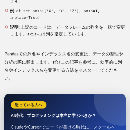
ます。
例
:
df.set_axis(['X', 'Y', 'Z'], axis=1,
inplace=True)
説明
: 上記のコードは、データフレームの列名を一括で変更
します。
は列を指定しています。
axis=1
Pandasでの列名やインデックス名の変更は、データの整理や
分析の際に頻出します。ぜひこの記事を参考に、効率的に列
名やインデックス名を変更する方法をマスターしてくださ
い。
迷っている人へ
AI時代、プログラミングは本当に学ぶべきか？
ClaudeやCursorでコードが書ける時代に、スクールへ