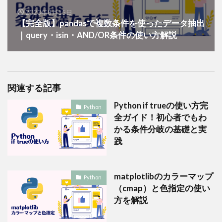
2023年8月15日
【完全版】pandasで複数条件を使ったデータ抽出
｜query・isin・AND/OR条件の使い方解説
関連する記事
Python if trueの使い方完
Python
全ガイド！初心者でもわ
かる条件分岐の基礎と実
践
matplotlibのカラーマップ
Python
（cmap）と色指定の使い
方を解説