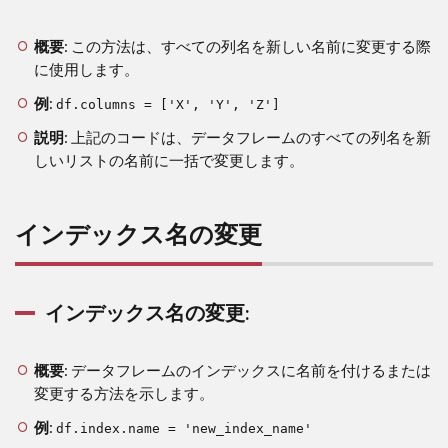
2.1
新し
概要
: この方法は、すべての列名を新しい名前に変更する際
い列
に使用します。
名の
リス
例
:
df.columns = ['X', 'Y', 'Z']
トを
直接
説明
: 上記のコードは、データフレームのすべての列名を新
代入:
しいリストの名前に一括で変更します。
3
イ
インデックス名の変更
ン
デ
ッ
ク
ス
インデックス名の変更:
名
の
変
概要
: データフレームのインデックスに名前を付けるまたは
更
変更する方法を示します。
3.1
例
:
df.index.name = 'new_index_name'
イン