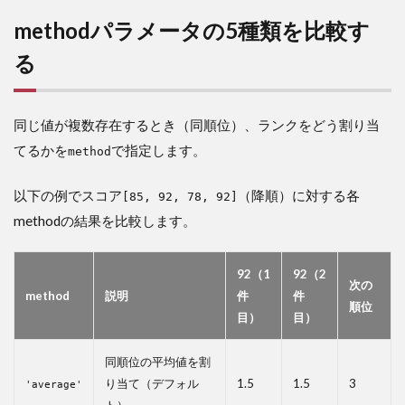
methodパラメータの5種類を比較す
る
同じ値が複数存在するとき（同順位）、ランクをどう割り当
てるかを
で指定します。
method
以下の例でスコア
（降順）に対する各
[85, 92, 78, 92]
methodの結果を比較します。
92（1
92（2
次の
method
説明
件
件
順位
目）
目）
同順位の平均値を割
り当て（デフォル
1.5
1.5
3
'average'