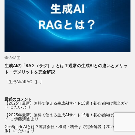
866回
生成AIの「RAG（ラグ）」とは？通常の生成AIとの違いとメリッ
ト・デメリットを完全解説
「生成AIのRAG（[…]
最近のコメント
【2025年最新】無料で使える生成AIサイト15選！初心者向け完全ガイ
ド
に
たい
より
【2025年最新】無料で使える生成AIサイト15選！初心者向け完全ガイ
ド
に
伊藤清通
より
GenSpark AIとは？運営会社・機能・料金まで完全解説【2026年最新
版】
に
たい
より