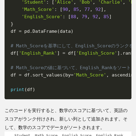
'Student'
:
[
'Alice'
,
'Bob'
,
'Charlie'
,
'D
'Math_Score'
:
[
90
,
85
,
77
,
92
]
,
'English_Score'
:
[
88
,
79
,
92
,
85
]
}
df 
=
 pd
.
DataFrame
(
data
)
# Math_Scoreを基準にして、English_Scoreのランクを
df
[
'English_Rank'
]
=
 df
[
'English_Score'
]
.
rank
# Math_Scoreの値に基づいて、English_Rankをソート
df 
=
 df
.
sort_values
(
by
=
'Math_Score'
,
 ascendin
print
(
df
)
このコードを実行すると、数学のスコアに基づいて、英語の
スコアがランク付けされ、新しい列として追加されます。そ
して、数学のスコアでデータがソートされます。