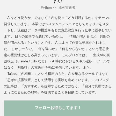
たい
Python・生成AI実践者
「AIをどう使うか」ではなく「AIを使ってどう判断するか」をテーマに
発信しています。 本業ではシステムエンジニアとしてキャリアをスタ
ートし、現在はデータや構造をもとに意思決定を行う仕事に従事してい
ます。 日々の業務でも感じているのは、 「情報が増えるほど、判断の
質が問われる」ということです。 AIによって作業は効率化されまし
た。 しかし一方で、「何を選ぶか」「何をやらないか」という意思決
定の重要性はむしろ高まっています。 このブログでは、 ・生成AIの実
践検証（Claude / Dify など） ・AI時代におけるスキル選択 ・ツールで
はなく「判断軸」の言語化 を軸に発信しています。 また、
「Taibou（AI相棒）」という構想のもと、AIを単なるツールではなく
「思考の拡張装置」として活用する実験も進めています。 このブログ
の記事は、「おすすめ」を提示するためではなく、「自分で判断できる
ようになるための材料」を提供することを目的にしています。
フォローお待ちしてます！