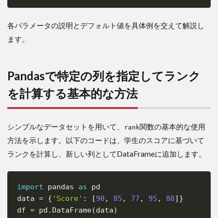
ー
テ
ィ
各パラメータの説明とデフォルト値を具体例を交えて解説し
ン
ます。
グ
7.1
NaN
Pandasで特定の列を指定してランク
値の
取り
を計算する基本的な方法
扱い
7.2
デー
シンプルなデータセットを用いて、
関数の基本的な使用
rank
タ型
の不
方法を示します。以下のコードは、学生のスコアに基づいて
整合
ランクを計算し、新しい列としてDataFrameに追加します。
7.3
method
パラメ
import
 pandas 
as
 pd

Copy
ータの
data 
=
{
'Score'
:
[
90
,
85
,
77
,
95
,
88
]
}
誤用
df 
=
 pd
.
DataFrame
(
data
)