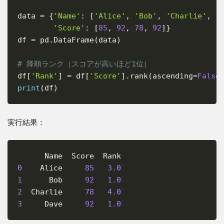
data 
=
{
'Name'
:
[
'Alice'
,
'Bob'
,
'Charlie'
,
'
'Score'
:
[
85
,
92
,
78
,
92
]
}
df 
=
 pd
.
DataFrame
(
data
)
# 降順ランク（スコアが高いほど1位）
df
[
'Rank'
]
=
 df
[
'Score'
]
.
rank
(
ascending
=
False
print
(
df
)
実行結果：
Copy
0
    Alice     
85
3.0
1
      Bob     
92
1.0
2
  Charlie     
78
4.0
3
     Dave     
92
1.0