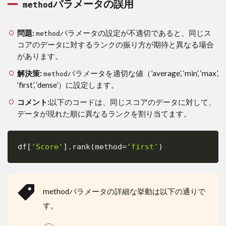
パラメータの誤用
method
問題:
パラメータの設定が不適切であると、同じス
method
コアのデータに対するランクの振り方が期待と異なる場合
があります。
解決策:
パラメータを適切な値（’average’, ‘min’, ‘max’,
method
‘first’, ‘dense’）に設定します。
コメント:
以下のコードは、同じスコアのデータに対して、
データが現れた順に異なるランクを割り当てます。
df
[
'Score'
]
.
rank
(
method
=
'first'
)
Copy
methodパラメータの詳細な挙動は以下の通りで
す。