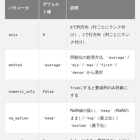
デフォル
クを計
パラメータ
説明
算する
ト値
基本的
な方法
で列方向（行ごとにランク付
0
4
け）、
で行方向（列ごとにラン
axis
0
1
Pandas
ク付け）
のrank
関数で
同順位の処理方法。
/
降順ラ
'average'
ンクを
/
/
/
method
'average'
'min'
'max'
'first'
付ける
から選択
'dense'
方法
5
にすると数値列のみ対象に
True
numeric_only
False
Pandas
する
のrank
関数で
NaN値の扱い。
（NaNの
整数の
'keep'
ランク
まま）/
（最上位）/
na_option
'keep'
'top'
を表示
（最下位）
'bottom'
する方
法