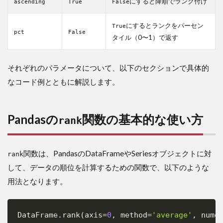
にすると降順でランク付け
ascending
True
False
6
method
にするとランクをパーセン
True
パラメ
pct
False
ータの
タイル（0〜1）で返す
5種類
を比較
する
それぞれのパラメータについて、以下のセクションで具体的
なコード例とともに解説します。
7
よ
く
あ
Pandasの
関数の基本的な使い方
rank
る
エ
ラ
ー
関数は、PandasのDataFrameやSeriesオブジェクトに対
rank
や
して、データの順位を計算するための関数で、以下のような
ト
ラ
用法となります。
ブ
ル
シ
DataFrame
.
rank
(
axis
=
0
,
 method
=
'average'
,
 nume
ュ
Copy