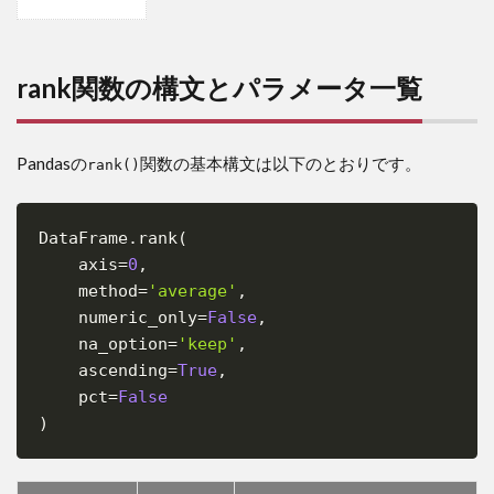
1
rank
関数
の構
rank関数の構文とパラメータ一覧
文と
パラ
メー
タ一
Pandasの
関数の基本構文は以下のとおりです。
rank()
覧
2
DataFrame
.
rank
(
Pandas
Copy
のrank
    axis
=
0
,
関数の
    method
=
'average'
,
基本的
    numeric_only
=
False
,
な使い
    na_option
=
'keep'
,
方
    ascending
=
True
,
3
    pct
=
False
Pandas
)
で特定
の列を
指定し
てラン