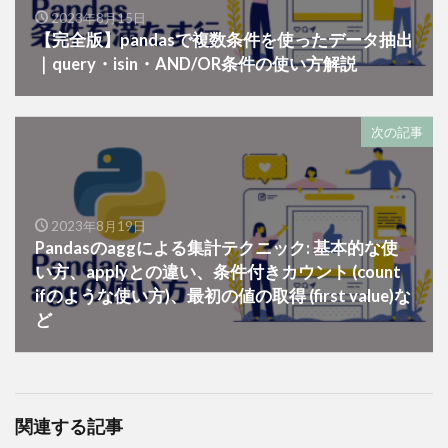
2023年8月15日
【完全版】pandasで複数条件を使ったデータ抽出
｜query・isin・AND/OR条件の使い方解説
次の記事
2023年8月19日
Pandasのaggによる集計テクニック: 基本的な使
い方、applyとの違い、条件付きカウント (count
ifのような使い方)、最初の値の取得 (first value)な
ど
関連する記事