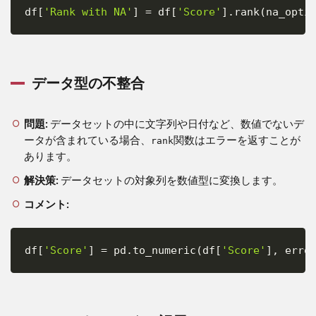
df
[
'Rank with NA'
]
=
 df
[
'Score'
]
.
rank
(
na_opti
Copy
データ型の不整合
問題:
データセットの中に文字列や日付など、数値でないデ
ータが含まれている場合、
関数はエラーを返すことが
rank
あります。
解決策:
データセットの対象列を数値型に変換します。
コメント:
df
[
'Score'
]
=
 pd
.
to_numeric
(
df
[
'Score'
]
,
 erro
Copy