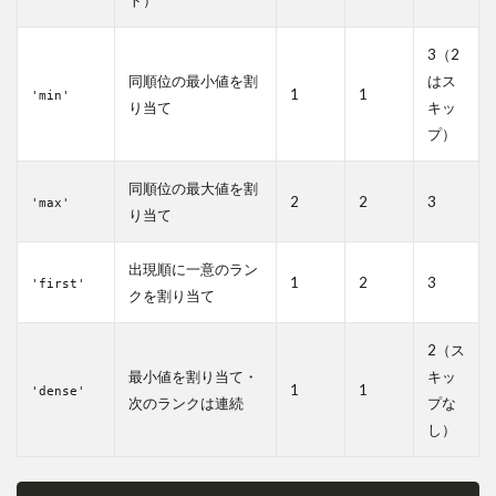
ト）
3（2
同順位の最小値を割
はス
1
1
'min'
り当て
キッ
プ）
同順位の最大値を割
2
2
3
'max'
り当て
出現順に一意のラン
1
2
3
'first'
クを割り当て
2（ス
最小値を割り当て・
キッ
1
1
'dense'
次のランクは連続
プな
し）