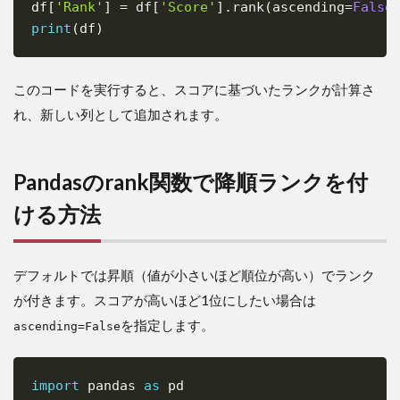
8
df
[
'Rank'
]
=
 df
[
'Score'
]
.
rank
(
ascending
=
False
Pandas
print
(
df
)
で特定
の列を
指定し
このコードを実行すると、スコアに基づいたランクが計算さ
て他の
列をラ
れ、新しい列として追加されます。
ンク付
けする
方法
Pandasのrank関数で降順ランクを付
9
ま
とめ：
ける方法
Pandas
のrank
関数を
デフォルトでは昇順（値が小さいほど順位が高い）でランク
使いこ
なすポ
が付きます。スコアが高いほど1位にしたい場合は
イント
を指定します。
ascending=False
import
 pandas 
as
 pd

Copy