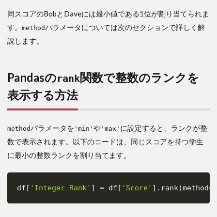
同スコアのBobとDaveには最小値である1位が割り当てられま
す。
パラメータについては次のセクションで詳しく解
method
説します。
Pandasの
関数で整数のランクを
rank
表示する方法
パラメータを
や
に設定すると、ランクが整
method
'min'
'max'
数で表示されます。以下のコードは、同じスコアを持つ学生
に最小の整数ランクを割り当てます。
df
[
'Integer Rank'
]
=
 df
[
'Score'
]
.
rank
(
method
=
Copy