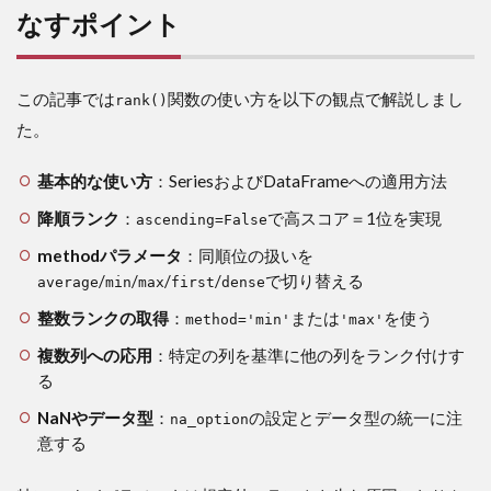
なすポイント
この記事では
関数の使い方を以下の観点で解説しまし
rank()
た。
基本的な使い方
：SeriesおよびDataFrameへの適用方法
降順ランク
：
で高スコア＝1位を実現
ascending=False
methodパラメータ
：同順位の扱いを
/
/
/
/
で切り替える
average
min
max
first
dense
整数ランクの取得
：
または
を使う
method='min'
'max'
複数列への応用
：特定の列を基準に他の列をランク付けす
る
NaNやデータ型
：
の設定とデータ型の統一に注
na_option
意する