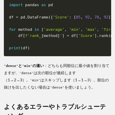
import
 pandas 
as
 pd

Copy
df 
=
 pd
.
DataFrame
(
{
'Score'
:
[
85
,
92
,
78
,
92
]
}
for
 method 
in
[
'average'
,
'min'
,
'max'
,
'firs
    df
[
f'rank_
{
method
}
'
]
=
 df
[
'Score'
]
.
rank
(
m
print
(
df
)
と
の違い
：どちらも同順位に最小値を割り当て
'dense'
'min'
ますが、
は次の順位が連続します
'dense'
（1→2→3）。
はスキップします（1→1→3）。順位の
'min'
抜けを出したくない場合は
を使いましょう。
'dense'
よくあるエラーやトラブルシューテ