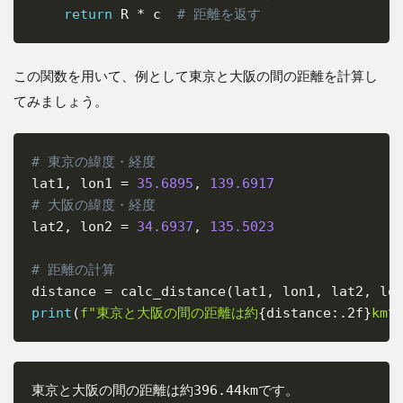
return
 R 
*
 c  
# 距離を返す
この関数を用いて、例として東京と大阪の間の距離を計算し
てみましょう。
# 東京の緯度・経度
Copy
lat1
,
 lon1 
=
35.6895
,
139.6917
# 大阪の緯度・経度
lat2
,
 lon2 
=
34.6937
,
135.5023
# 距離の計算
distance 
=
 calc_distance
(
lat1
,
 lon1
,
 lat2
,
 lo
print
(
f"東京と大阪の間の距離は約
{
distance
:
.2f
}
km
東京と大阪の間の距離は約396.44kmです。
Copy