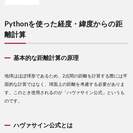
1
Python
を使っ
た経
Pythonを使った経度・緯度からの距
度・緯
度から
離計算
の距離
計算
1.1
基本的な距離計算の原理
基本
的な
距離
地球はほぼ球形であるため、2点間の距離を計算する際には平
計算
の原
面的な計算ではなく、球面上の距離を考慮する必要がありま
理
す。このとき使用されるのが「ハヴァサイン公式」というも
1.2
のです。
ハヴ
ァサ
イン
公式
ハヴァサイン公式とは
とは