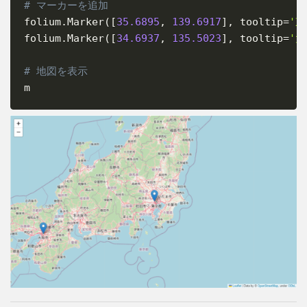
# マーカーを追加
folium
.
Marker
(
[
35.6895
,
139.6917
]
,
 tooltip
=
'東
folium
.
Marker
(
[
34.6937
,
135.5023
]
,
 tooltip
=
'大
# 地図を表示