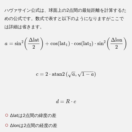
1.3
ハヴァサイン公式は、球面上の2点間の最短距離を計算するた
コー
ド例
めの公式です。数式で表すと以下のようになりますがここで
2
は詳細は省きます。
経
度・
Δ
lat
Δ
lon
(
)
(
)
2
2
緯度
=
sin
+
cos
(
lat
)
⋅
cos
(
lat
)
⋅
sin
a
1
2
2
2
を地
図上
にプ
ロッ
−
−
−
−
トす
−
−
=
2
⋅
atan2
(
,
1
−
)
√
√
c
a
a
る方
法
=
⋅
d
R
c
Δlatは2点間の緯度の差
Δlonは2点間の経度の差