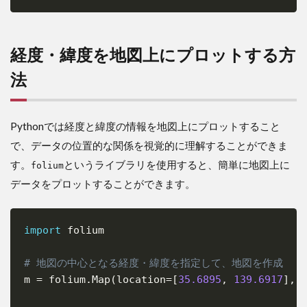
経度・緯度を地図上にプロットする方
法
Pythonでは経度と緯度の情報を地図上にプロットすること
で、データの位置的な関係を視覚的に理解することができま
す。
というライブラリを使用すると、簡単に地図上に
folium
データをプロットすることができます。
import
 folium

Copy
# 地図の中心となる経度・緯度を指定して、地図を作成
m 
=
 folium
.
Map
(
location
=
[
35.6895
,
139.6917
]
,
 