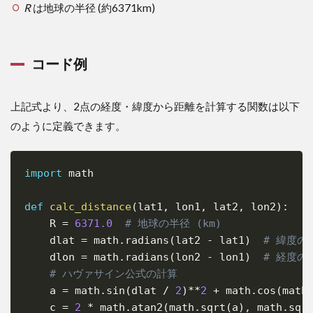
R
は地球の半径 (約6371km)
コード例
上記式より、2点の経度・緯度から距離を計算する関数は以下
のように定義できます。
import
 math

Copy
def
calc_distance
(
lat1
,
 lon1
,
 lat2
,
 lon2
)
:
    R 
=
6371.0
# 地球の半径 (km)
    dlat 
=
 math
.
radians
(
lat2 
-
 lat1
)
# 緯度の
    dlon 
=
 math
.
radians
(
lon2 
-
 lon1
)
# 経度の
# ハヴァサイン公式の計算
    a 
=
 math
.
sin
(
dlat 
/
2
)
**
2
+
 math
.
cos
(
math
    c 
=
2
*
 math
.
atan2
(
math
.
sqrt
(
a
)
,
 math
.
sqr