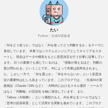
たい
Python・生成AI実践者
「AIをどう使うか」ではなく「AIを使ってどう判断するか」をテーマに
発信しています。 本業ではシステムエンジニアとしてキャリアをスタ
ートし、現在はデータや構造をもとに意思決定を行う仕事に従事してい
ます。 日々の業務でも感じているのは、 「情報が増えるほど、判断の
質が問われる」ということです。 AIによって作業は効率化されまし
た。 しかし一方で、「何を選ぶか」「何をやらないか」という意思決
定の重要性はむしろ高まっています。 このブログでは、 ・生成AIの実
践検証（Claude / Dify など） ・AI時代におけるスキル選択 ・ツールで
はなく「判断軸」の言語化 を軸に発信しています。 また、
「Taibou（AI相棒）」という構想のもと、AIを単なるツールではなく
「思考の拡張装置」として活用する実験も進めています。 このブログ